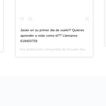
Javier en su primer dia de vuelo!!! Quieres
aprender a volar como el?? Llamanos
618403759
(@escuelanavarradeparapente) el
27 Abr, 2019 a las
Una publicación compartida de
Escuela Navarra de Parapente