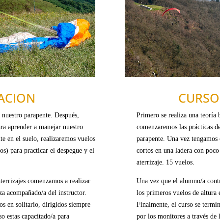
IACION
CURSO
e nuestro parapente. Después,
Primero se realiza una teoría 
ara aprender a manejar nuestro
comenzaremos las prácticas de
e en el suelo, realizaremos vuelos
parapente. Una vez tengamos c
os
) para practicar el despegue y el
cortos en una ladera con poco
aterrizaje. 15 vuelos.
terrizajes comenzamos a realizar
Una vez que el alumno/a contr
aza acompañado/a del instructor.
los primeros vuelos de altura
os en solitario, dirigidos siempre
Finalmente, el curso se termin
so estas capacitado/a para
por los monitores a través de 