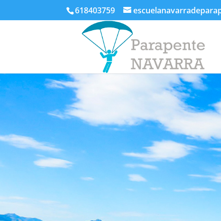
618403759
escuelanavarradepara