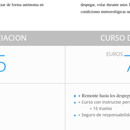
rizar de forma autónoma en
despegar, volar durante unos 
condiciones meteorológicas su
CIACION
CURSO 
5
EUROS
+ Remonte hasta los despeg
r personalizado
+ Curso con in
+ 15 Vuelos
+ Seguro de responsabilida